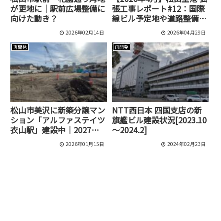
が更地に｜駅前広場整備に
張工事レポート#12：国際
向けた動き？
線ビル予定地や道路整備の
最新状況
2026年02月14日
2026年04月29日
再開発
再開発
松山市美沢に新築分譲マン
NTT西日本 四国支店の新
ション「アルファステイツ
旗艦ビル建設状況[2023.10
衣山駅」建設中｜2027年
～2024.2]
完成予定
2026年01月15日
2024年02月23日