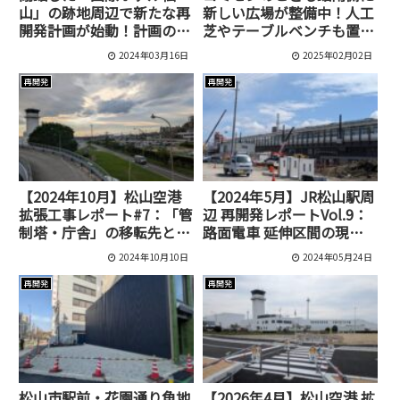
山」の跡地周辺で新たな再
新しい広場が整備中！人工
開発計画が始動！計画の中
芝やテーブルベンチも置か
身とは？
れて子供と過ごせる空間に
2024年03月16日
2025年02月02日
なるみたい
再開発
再開発
【2024年10月】松山空港
【2024年5月】JR松山駅周
拡張工事レポート#7：「管
辺 再開発レポートVol.9：
制塔・庁舎」の移転先と拡
路面電車 延伸区間の現在
張範囲が判明！
の様子は？
2024年10月10日
2024年05月24日
再開発
再開発
松山市駅前・花園通り角地
【2026年4月】松山空港 拡