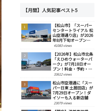
【月間】人気記事ベスト5
【松山市】「スーパー
センタートライアル 松
山空港通り店」が2026
年8月下旬オープン予
定！
41083 views
【2026年】松山市北条
「えひめウォーターパ
ーク」が7月18日オー
プン！料金・予約・営
業時間を紹介
33612 views
松山市空港通に「スー
パー日東 土居田店」が
7月29日オープン！ダ
イソーも入る新店舗
23079 views