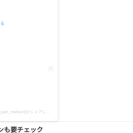
見る
えひめパンまつり｜愛媛最大のパンの祭典(@ehime_pan_matsuri)がシェアした投稿
ンも要チェック