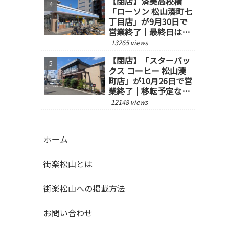
【閉店】済美高校横
「ローソン 松山湊町七
丁目店」が9月30日で
営業終了｜最終日は14
時閉店
13265 views
【閉店】「スターバッ
クス コーヒー 松山湊
町店」が10月26日で営
業終了｜移転予定な
し、跡地の今後にも注
12148 views
目
ホーム
街楽松山とは
街楽松山への掲載方法
お問い合わせ