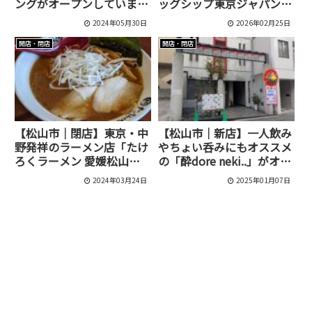
ングがオープンしていまし
ッグシップ東京ジャパンツ
た[松山市/二番町]
アーが4/2〜登場
2024年05月30日
2026年02月25日
開店・閉店
開店・閉店
【松山市｜閉店】東京・中
【松山市｜新店】一人飲み
野発祥のラーメン店「たけ
やちょい呑みにもオススメ
ろくラーメン 愛媛松山
の「酔dore neki..」がオー
店」が3月31日で閉店！
プン！
2024年03月24日
2025年01月07日