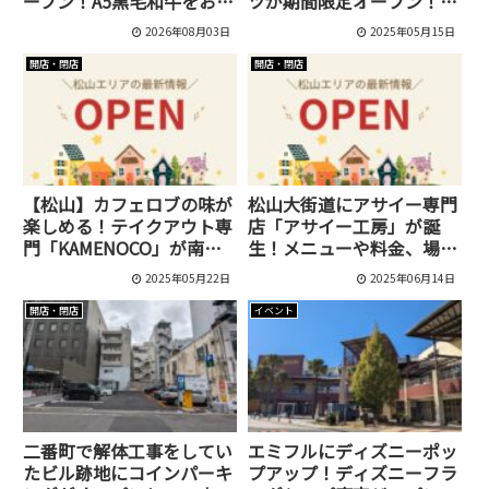
ープン！A5黒毛和牛をお手
ツが期間限定オープン！期
頃価格で楽しめる焼肉店
間はいつからいつまで？
2026年08月03日
2025年05月15日
開店・閉店
開店・閉店
【松山】カフェロブの味が
松山大街道にアサイー専門
楽しめる！テイクアウト専
店「アサイー工房」が誕
門「KAMENOCO」が南高
生！メニューや料金、場所
井町に5月23日オープン！
を紹介。
2025年05月22日
2025年06月14日
開店・閉店
イベント
二番町で解体工事をしてい
エミフルにディズニーポッ
たビル跡地にコインパーキ
プアップ！ディズニーフラ