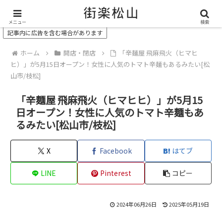
＼ 松山の街を“オモシロク”する地域情報メディア ／
メニュー
検索
記事内に広告を含む場合があります
ホーム
開店・閉店
「辛麺屋 飛麻飛火（ヒマヒ
ヒ）」が5月15日オープン！女性に人気のトマト辛麺もあるみたい[松
山市/枝松]
「辛麺屋 飛麻飛火（ヒマヒヒ）」が5月15
日オープン！女性に人気のトマト辛麺もあ
るみたい[松山市/枝松]
X
Facebook
はてブ
LINE
Pinterest
コピー
2024年06月26日
2025年05月19日