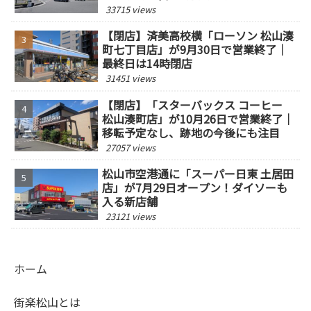
33715 views
【閉店】済美高校横「ローソン 松山湊
町七丁目店」が9月30日で営業終了｜
最終日は14時閉店
31451 views
【閉店】「スターバックス コーヒー
松山湊町店」が10月26日で営業終了｜
移転予定なし、跡地の今後にも注目
27057 views
松山市空港通に「スーパー日東 土居田
店」が7月29日オープン！ダイソーも
入る新店舗
23121 views
ホーム
街楽松山とは