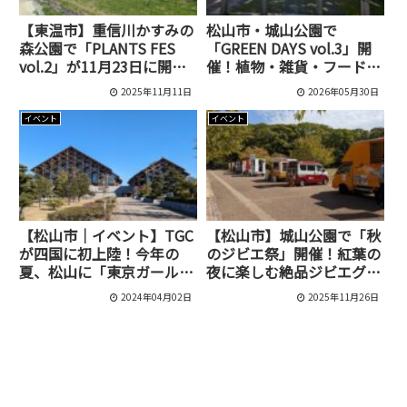
【東温市】重信川かすみの
松山市・城山公園で
森公園で「PLANTS FES
「GREEN DAYS vol.3」開
vol.2」が11月23日に開催
催！植物・雑貨・フードが
予定！
集まる人気イベント
2025年11月11日
2026年05月30日
【2026】
イベント
イベント
【松山市｜イベント】TGC
【松山市】城山公園で「秋
が四国に初上陸！今年の
のジビエ祭」開催！紅葉の
夏、松山に「東京ガールズ
夜に楽しむ絶品ジビエグル
コレクション」がやってく
メ
2024年04月02日
2025年11月26日
る！