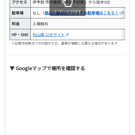
アクセス
伊予鉄 市内電車「市役所前駅」から徒歩3分
スクロールできます
駐車場
なし（
城山公園周辺のおすすめ駐車場はこちら！
）
料金
入場無料
HP・SNS
松山城 公式サイト
※記事作成時点での内容のため、最新の情報とは異なる場合があります
▼ Googleマップで場所を確認する