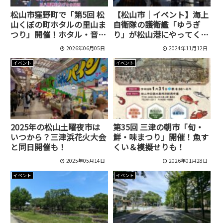
松山市窪野町で「第5回 松
【松山市｜イベント】海上
山くぼの町ホタルの里山ま
自衛隊の護衛艦「ゆうぎ
つり」開催！ホタル・音
り」が松山港にやってく
楽・縁日が楽しめる初夏の
る！乗艦しての見学や装備
2026年06月05日
2024年11月12日
イベント
品の展示が行われます
イベント
イベント
2025年の松山土曜夜市は
第35回 三津の朝市「旬・
いつから？三津浜花火大会
鮮・味まつり」開催！魚す
と同日開催も！
くい＆模擬せりも！
2025年05月14日
2026年01月28日
イベント
イベント