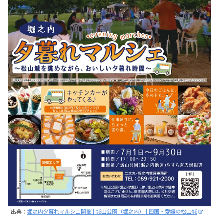
出典：
堀之内夕暮れマルシェ開催 | 城山公園（堀之内） | 四国・愛媛の松山城