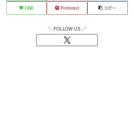
LINE
Pinterest
コピー
＼ FOLLOW US ／