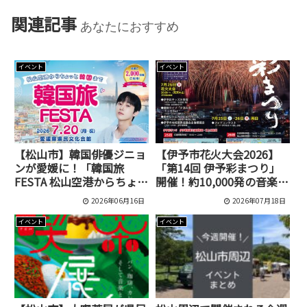
関連記事
あなたにおすすめ
イベント
イベント
【松山市】韓国俳優ジニョ
【伊予市花火大会2026】
ンが愛媛に！「韓国旅
「第14回 伊予彩まつり」
FESTA 松山空港からちょっ
開催！約10,000発の音楽花
と韓国まで」が県民文化会
火や屋台、交通規制情報も
2026年06月16日
2026年07月18日
館で開催
イベント
イベント