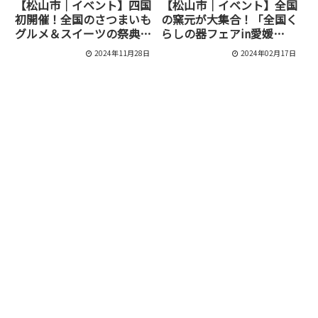
【松山市｜イベント】四国
【松山市｜イベント】全国
初開催！全国のさつまいも
の窯元が大集合！「全国く
グルメ＆スイーツの祭典
らしの器フェアin愛媛
「愛媛おいも万博2024」
2024」がアイテムえひめ
2024年11月28日
2024年02月17日
が城山公園で12月6日～8
で開催
日に開催決定！