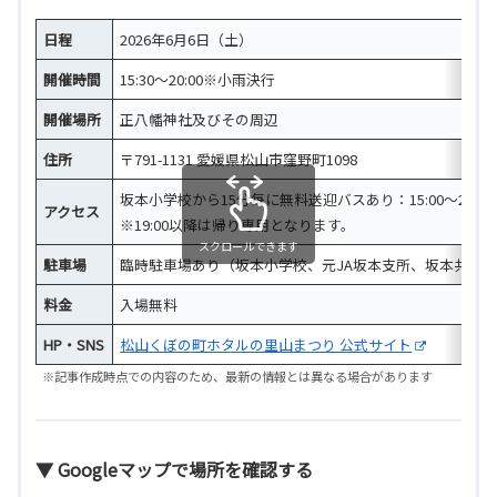
日程
2026年6月6日（土）
開催時間
15:30～20:00※小雨決行
開催場所
正八幡神社及びその周辺
住所
〒791-1131 愛媛県松山市窪野町1098
坂本小学校から15分毎に無料送迎バスあり：15:00～21:00
アクセス
※19:00以降は帰り専用となります。
スクロールできます
駐車場
臨時駐車場あり（坂本小学校、元JA坂本支所、坂本共撰
料金
入場無料
HP・SNS
松山くぼの町ホタルの里山まつり 公式サイト
※記事作成時点での内容のため、最新の情報とは異なる場合があります
▼ Googleマップで場所を確認する