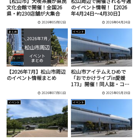
【松山市】大喫茶展が県民
松山周辺で開催される今週
文化会館で開催！全国26
のイベント情報！【2026
県・約230店舗が大集合
年4月24日～4月30日】
2026年05月02日
2026年04月24日
まとめ
イベント
【2026年7月】松山市周辺
松山市アイテムえひめで
のイベント情報まとめ
「おでかけライブin愛媛
173」開催！同人誌・コス
プレ参加方法・料金まとめ
2026年07月01日
2025年05月19日
イベント
イベント