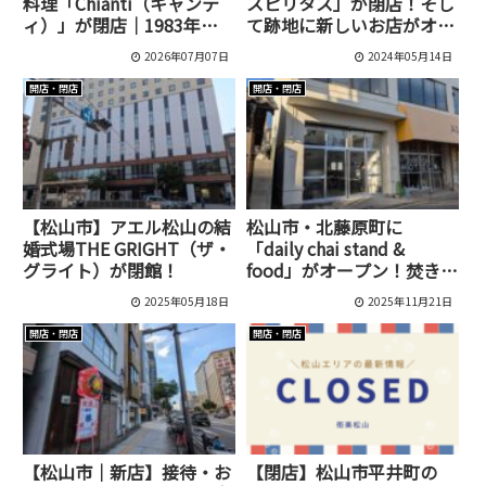
料理「Chianti（キャンテ
スピリタス」が閉店！そし
ィ）」が閉店｜1983年創
て跡地に新しいお店がオー
業、43年の歴史に幕
プンしていました
2026年07月07日
2024年05月14日
開店・閉店
開店・閉店
【松山市】アエル松山の結
松山市・北藤原町に
婚式場THE GRIGHT（ザ・
「daily chai stand &
グライト）が閉館！
food」がオープン！焚き火
チャイと南インドのパロタ
2025年05月18日
2025年11月21日
を楽しめるお店
開店・閉店
開店・閉店
【松山市｜新店】接待・お
【閉店】松山市平井町の