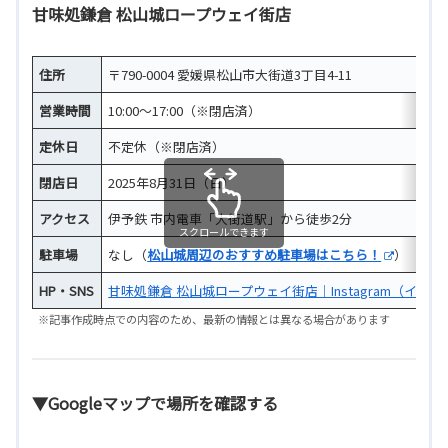
甘味処鎌倉 松山城ロープウェイ街店
住所
〒790-0004 愛媛県松山市大街道3丁目4-11
営業時間
10:00～17:00（※閉店済）
定休日
不定休（※閉店済）
閉店日
2025年8月31日（日）
アクセス
伊予鉄 市内電車「大街道駅」から徒歩2分
スクロールできます
駐車場
なし（
松山城周辺のおすすめ駐車場はこちら！
）
HP・SNS
甘味処鎌倉 松山城ロープウェイ街店｜Instagram（インス
※記事作成時点での内容のため、最新の情報とは異なる場合があります
▼Googleマップで場所を確認する