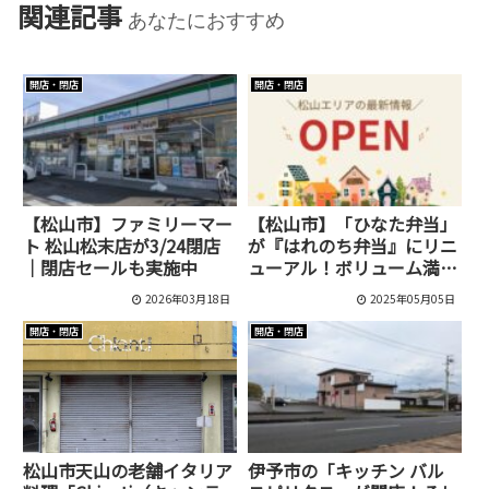
関連記事
あなたにおすすめ
開店・閉店
開店・閉店
【松山市】ファミリーマー
【松山市】「ひなた弁当」
ト 松山松末店が3/24閉店
が『はれのち弁当』にリニ
｜閉店セールも実施中
ューアル！ボリューム満点
の安いお弁当は健在！メニ
2026年03月18日
2025年05月05日
ュー・予約情報も
開店・閉店
開店・閉店
松山市天山の老舗イタリア
伊予市の「キッチン バル