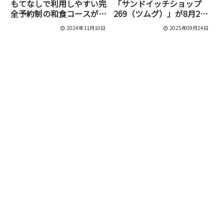
もてなしで利用しやすい完
「サンドイッチショップ
全予約制の和食コースが出
269（ツムグ）」が8月21
るお店「一番町 勝」が9月
日をもって閉店。
2024年11月10日
2025年09月24日
17日にオープン！