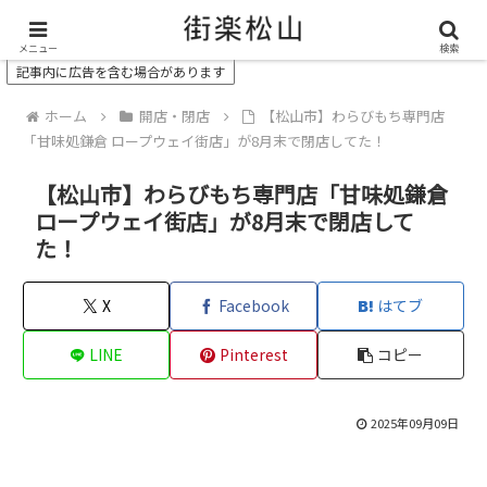
＼ 松山の街を“オモシロク”する地域情報メディア ／
メニュー
検索
記事内に広告を含む場合があります
ホーム
開店・閉店
【松山市】わらびもち専門店
「甘味処鎌倉 ロープウェイ街店」が8月末で閉店してた！
【松山市】わらびもち専門店「甘味処鎌倉
ロープウェイ街店」が8月末で閉店して
た！
X
Facebook
はてブ
LINE
Pinterest
コピー
2025年09月09日