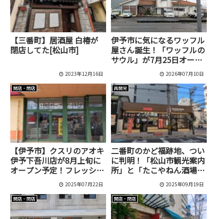
【三番町】居酒屋 白椿が
伊予市に気になるワッフル
閉店してた[松山市]
屋さん誕生！「ワッフルの
サウル」が7月25日オープ
ン予定
2023年12月16日
2026年07月10日
開店・閉店
再開発
【伊予市】クスリのアオキ
二番町のかど福跡地、つい
伊予下吾川店が8月上旬に
に判明！「松山市観光案内
オープン予定！フレッシュ
所」と「たこやねん酒場」
バリューからのリニューア
ができてた！
2025年07月22日
2025年09月19日
ル
開店・閉店
開店・閉店