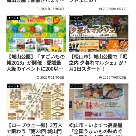
城山公園で開催されます
ントまとめ！
[松山市/堀之内]
2024年07月03日
2026年04月27日
イベント
イベント
【城山公園】「すごいもの
【松山市】城山公園で「堀
博2023」が開催！愛媛最
之内 夕暮れマルシェ」が7
大級のイベントに200以上
月1日スタート！
のブースが出展し12万人が
2023年11月06日
2026年06月26日
来場！[えひめ・まつやま
産業まつり]
イベント
イベント
【ロープウェー街】3万人
松山市・いよてつ高島屋
で賑わう「第23回 城山門
「全国うまいもの味めぐ