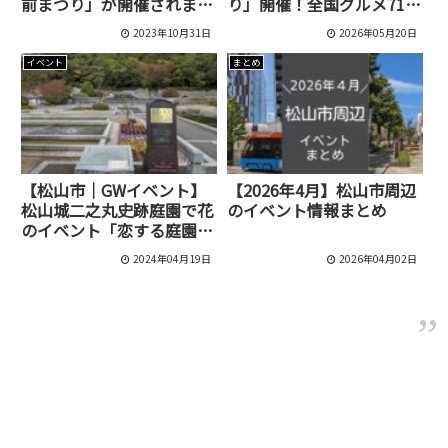
前まつり」が開催されま
り」開催！全国グルメ71店
す！県内外の物産がずら
舗が松山に集結
2023年10月31日
2026年05月20日
り！
イベント
まとめ
【松山市｜GWイベント】
【2026年4月】松山市周辺
松山城二之丸史跡庭園で花
のイベント情報まとめ
のイベント「恋する庭園
2024」が4月27日から開
2024年04月19日
2026年04月02日
催！