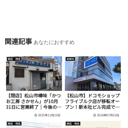
関連記事
あなたにおすすめ
開店・閉店
再開発
【閉店】松山市樽味「かつ
【松山市】ドコモショップ
お工房 さかせん」が10月
フライブルク店が移転オー
31日に営業終了｜今後の購
プン！新本社ビル完成で元
入先はどこ？
の場所へ戻ってきました
2025年11月23日
2026年07月23日
開店・閉店
開店・閉店