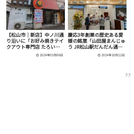
【松山市｜新店】中ノ川通
慶応3年創業の歴史ある愛
り沿いに「お好み焼きテイ
媛の銘菓「山田屋まんじゅ
クアウト専門店 たろい
う JR松山駅だんだん通り
ち」がオープンしました！
店」がオープンしました！
2024年03月06日
2024年10月12日