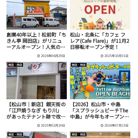
創業40年以上！松前町「ち
松山・北条に「カフェ フ
きん亭 岡田店」がリニュ
レア(Cafe Flare)」が11月2
ーアルオープン！人気のと
日移転オープン予定！
り天弁当も健在
2026年06月29日
2025年10月31日
開店・閉店
開店・閉店
【松山市｜新店】銀天街の
【2026】松山市・中島
「江戸焼うなぎ もり川」
「スプラッシュビーチThe
があったテナント跡で改装
中島」が今年もオープン！
工事をしていました！｜天
四国最大級の海上アスレチ
2025年02月14日
2026年07月13日
ぷら 媛天
ック
開店・閉店
開店・閉店