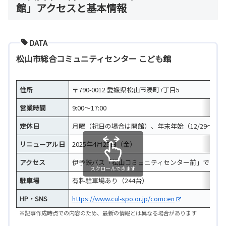
館」アクセスと基本情報
DATA
松山市総合コミュニティセンター こども館
住所
〒790-0012 愛媛県松山市湊町7丁目5
営業時間
9:00～17:00
定休日
月曜（祝日の場合は開館）、年末年始（12/29～1/3）
リニューアル日
2025年4月25日（金）
アクセス
伊予鉄バス「松山コミュニティセンター前」で下車、
スクロールできます
駐車場
有料駐車場あり（244台）
HP・SNS
https://www.cul-spo.or.jp/comcen
※記事作成時点での内容のため、最新の情報とは異なる場合があります