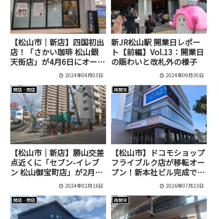
【松山市｜新店】四国初出
新JR松山駅 開業日レポー
店！「さかい珈琲 松山銀
ト【前編】Vol.13：開業日
天街店」が4月6日にオープ
の賑わいと改札外の様子
ン予定です
2024年04月03日
2024年09月30日
開店・閉店
再開発
【松山市｜新店】勝山交差
【松山市】ドコモショップ
点近くに「セブン-イレブ
フライブルク店が移転オー
ン 松山御宝町店」が2月下
プン！新本社ビル完成で元
旬にオープン予定です！
の場所へ戻ってきました
2024年02月16日
2026年07月23日
開店・閉店
再開発