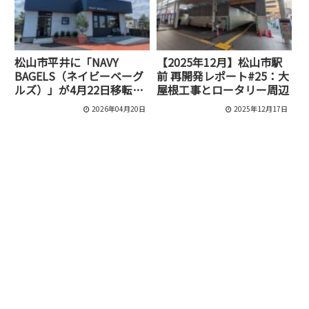
松山市平井に「NAVY
【2025年12月】松山市駅
BAGELS（ネイビーベーグ
前 再開発レポート#25：大
ルズ）」が4月22日移転オ
屋根工事とロータリー周辺
ープン！大手町の人気ベー
2026年04月20日
2025年12月17日
グル店が復活