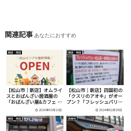
関連記事
あなたにおすすめ
開店・閉店
開店・閉店
【松山市｜新店】オムライ
【松山市｜新店】四国初の
スとおばんざい居酒屋の
「クスリのアオキ」がオー
「おばんざい屋&カフェ え
プン？「フレッシュバリュ
ぇ塩梅」が3月3日にオープ
ー松山店」がリニューアル
2024年03月13日
2024年02月19日
ンしました！
のため一時閉店するようで
す！
開店・閉店
再開発