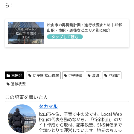
ら！
松山市の再開発計画・進行状況まとめ｜JR松
山駅・市駅・道後などエリア別に紹介
再開発
伊予鉄 松山市駅
伊予鉄道
湊町
花園町
進捗状況
この記事を書いた人
タカマル
松山市在住、子育て中の父です。Local Web
松山の代表を務めながら、「街楽松山」のサ
イト作成から取材、記事執筆、SNS発信まで
全部ひとりで運営しています。地元のちょっ