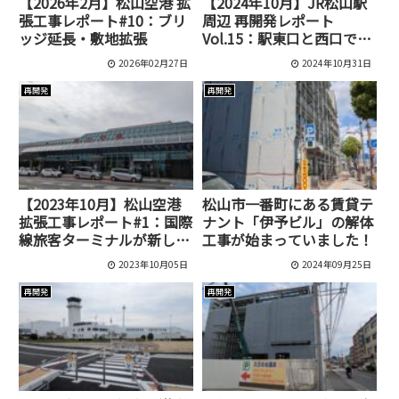
【2026年2月】松山空港 拡
【2024年10月】JR松山駅
張工事レポート#10：ブリ
周辺 再開発レポート
ッジ延長・敷地拡張
Vol.15：駅東口と西口でマ
ンション計画が始動！
2026年02月27日
2024年10月31日
再開発
再開発
【2023年10月】松山空港
松山市一番町にある賃貸テ
拡張工事レポート#1：国際
ナント「伊予ビル」の解体
線旅客ターミナルが新しく
工事が始まっていました！
なる！
2023年10月05日
2024年09月25日
再開発
再開発