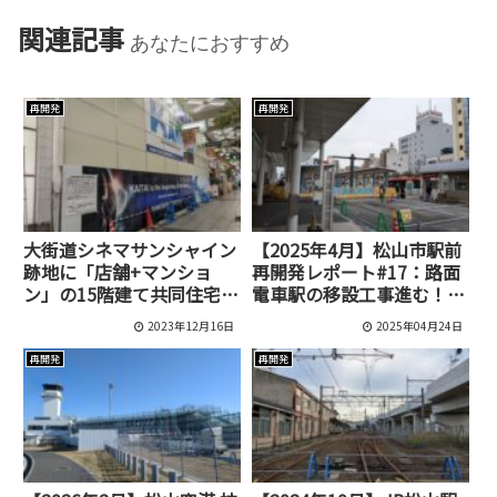
関連記事
あなたにおすすめ
再開発
再開発
大街道シネマサンシャイン
【2025年4月】松山市駅前
跡地に「店舗+マンショ
再開発レポート#17：路面
ン」の15階建て共同住宅が
電車駅の移設工事進む！駅
できるみたい！
前広場・花園通りの最新状
2023年12月16日
2025年04月24日
況
再開発
再開発