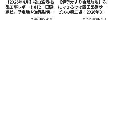
【2026年4月】松山空港 拡
【伊予かすり会館跡地】次
張工事レポート#12：国際
にできるのは四国医療サー
線ビル予定地や道路整備の
ビスの新工場！2026年3月
最新状況
末完成予定【松山市久万ノ
2026年04月29日
2025年10月08日
台】