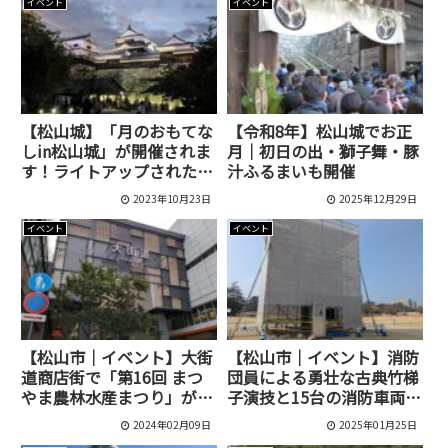
イベント
イベント
【松山城】「月のおもてな
【令和8年】松山城でお正
しin松山城」が開催されま
月｜初日の出・獅子舞・豚
す！ライトアップされた松
汁ふるまいも開催
山城を眺めながら秋を感じ
2023年10月23日
2025年12月29日
るイベントです♪
イベント
イベント
【松山市｜イベント】大街
【松山市｜イベント】消防
道商店街で「第16回 まつ
団員による勇壮な古典竹梯
やま農林水産まつり」が2
子演技と15台の消防車両が
月18日に開催されます！
集結！「令和7年 松山市消
2024年02月09日
2025年01月25日
防出初式」が城山公園で開