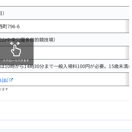
日）
町796-6
松山中央公園多目的競技場）
スクロールできます
10時から14時30分まで一般入場料100円が必要。15歳未満
.jp/
ります