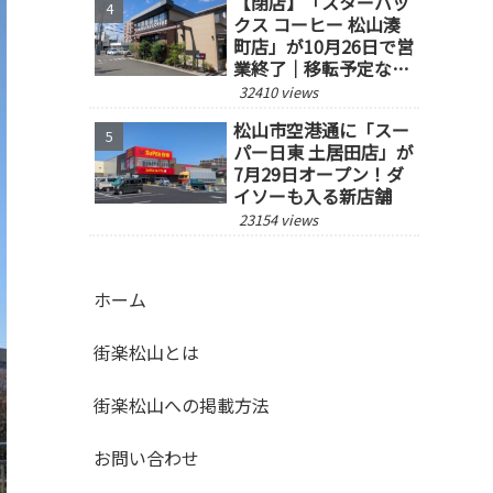
【閉店】「スターバッ
クス コーヒー 松山湊
町店」が10月26日で営
業終了｜移転予定な
し、跡地の今後にも注
32410 views
目
松山市空港通に「スー
パー日東 土居田店」が
7月29日オープン！ダ
イソーも入る新店舗
23154 views
ホーム
街楽松山とは
街楽松山への掲載方法
お問い合わせ