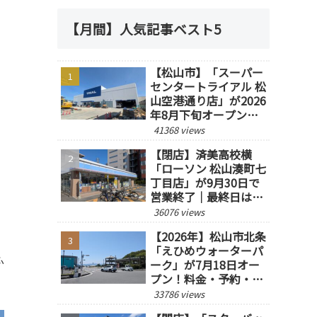
【月間】人気記事ベスト5
【松山市】「スーパー
センタートライアル 松
山空港通り店」が2026
年8月下旬オープン予
定！
41368 views
【閉店】済美高校横
「ローソン 松山湊町七
丁目店」が9月30日で
営業終了｜最終日は14
時閉店
36076 views
【2026年】松山市北条
「えひめウォーターパ
ふ
ーク」が7月18日オー
プン！料金・予約・営
業時間を紹介
33786 views