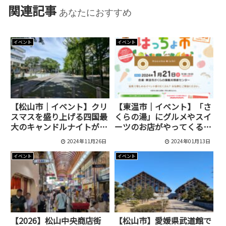
関連記事
あなたにおすすめ
イベント
イベント
【松山市｜イベント】クリ
【東温市｜イベント】「さ
スマスを盛り上げる四国最
くらの湯」にグルメやスイ
大のキャンドルナイトが城
ーツのお店がやってくる！
山公園で開催！100店舗の
「第4回 ほっちょ市」が1
2024年11月26日
2024年01月13日
グルメと雑貨のお店も西日
月21日に開催されます
本から集結！
イベント
イベント
【2026】松山中央商店街
【松山市】愛媛県武道館で