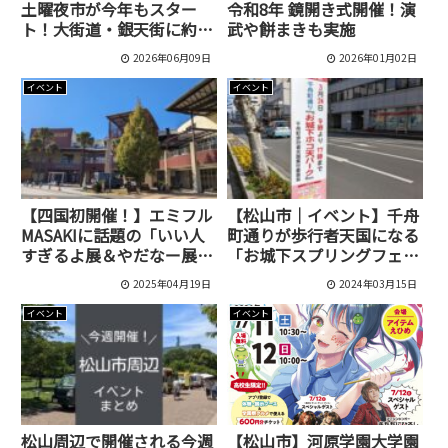
土曜夜市が今年もスター
令和8年 鏡開き式開催！演
ト！大街道・銀天街に約
武や餅まきも実施
200の屋台が集結
2026年06月09日
2026年01月02日
イベント
イベント
【四国初開催！】エミフル
【松山市｜イベント】千舟
MASAKIに話題の「いい人
町通りが歩行者天国になる
すぎるよ展＆やだなー展」
「お城下スプリングフェス
がやってきた！
タ2024」が開催されま
2025年04月19日
2024年03月15日
す！
イベント
イベント
松山周辺で開催される今週
【松山市】河原学園大学園