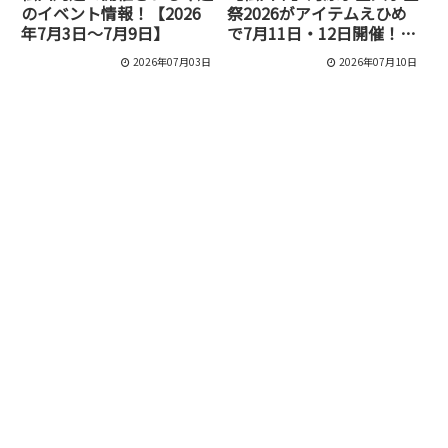
のイベント情報！【2026
祭2026がアイテムえひめ
年7月3日～7月9日】
で7月11日・12日開催！ア
ニソンライブや体験ブース
2026年07月03日
2026年07月10日
も