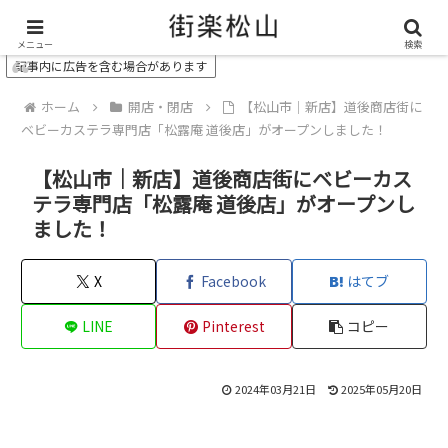
＼ 松山の街を“オモシロク”する地域情報メディア ／
メニュー
検索
記事内に広告を含む場合があります
ホーム
開店・閉店
【松山市｜新店】道後商店街に
ベビーカステラ専門店「松露庵 道後店」がオープンしました！
【松山市｜新店】道後商店街にベビーカス
テラ専門店「松露庵 道後店」がオープンし
ました！
X
Facebook
はてブ
LINE
Pinterest
コピー
2024年03月21日
2025年05月20日