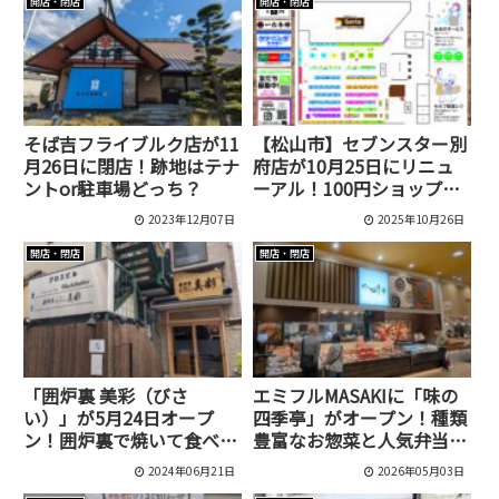
開店・閉店
開店・閉店
そば吉フライブルク店が11
【松山市】セブンスター別
月26日に閉店！跡地はテナ
府店が10月25日にリニュ
ントor駐車場どっち？
ーアル！100円ショップ
「セリア」も登場
2023年12月07日
2025年10月26日
開店・閉店
開店・閉店
「囲炉裏 美彩（びさ
エミフルMASAKIに「味の
い）」が5月24日オープ
四季亭」がオープン！種類
ン！囲炉裏で焼いて食べる
豊富なお惣菜と人気弁当を
体験型のお店です[松山市/
チェック
2024年06月21日
2026年05月03日
二番町]