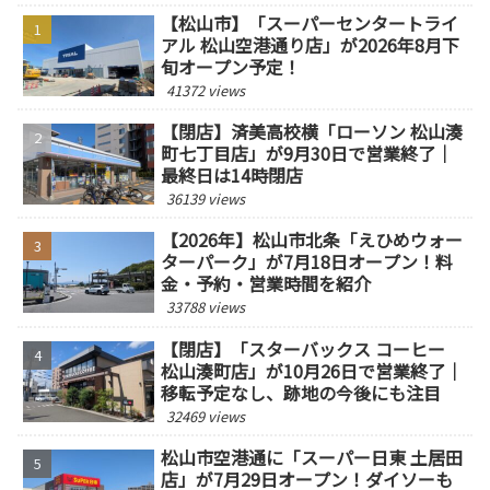
【松山市】「スーパーセンタートライ
アル 松山空港通り店」が2026年8月下
旬オープン予定！
41372 views
【閉店】済美高校横「ローソン 松山湊
町七丁目店」が9月30日で営業終了｜
最終日は14時閉店
36139 views
【2026年】松山市北条「えひめウォー
ターパーク」が7月18日オープン！料
金・予約・営業時間を紹介
33788 views
【閉店】「スターバックス コーヒー
松山湊町店」が10月26日で営業終了｜
移転予定なし、跡地の今後にも注目
32469 views
松山市空港通に「スーパー日東 土居田
店」が7月29日オープン！ダイソーも