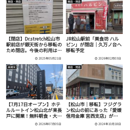
開店・閉店
開店・閉店
【閉店】Dr.stretch松山市
JR松山駅前「美食坊 ハル
駅前店が銀天街から移転の
ピン」が閉店｜久万ノ台へ
ため閉店。今後の利用は大
移転予定
街道店へ
2025年05月21日
2026年02月03日
再開発
開店・閉店
【7月17日オープン】ホテ
【松山市｜移転】フジグラ
ルルートイン松山北が東長
ン松山の前にあった「愛媛
戸に開業！無料朝食・大浴
信用金庫 宮西支店」が六
場・広々駐車場を完備
軒家町に11月5日移転オー
2026年07月05日
2024年10月18日
プン！