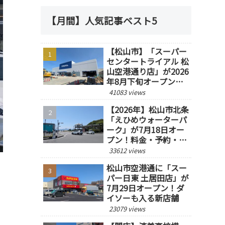
【月間】人気記事ベスト5
【松山市】「スーパー
センタートライアル 松
山空港通り店」が2026
年8月下旬オープン予
定！
41083 views
【2026年】松山市北条
「えひめウォーターパ
ーク」が7月18日オー
プン！料金・予約・営
業時間を紹介
33612 views
松山市空港通に「スー
パー日東 土居田店」が
7月29日オープン！ダ
イソーも入る新店舗
23079 views