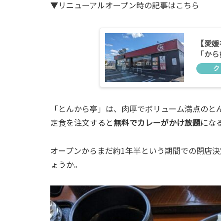
▼リニューアルオープン時の記事はこちら
【愛媛
「から
「とんから亭」は、肉厚でボリューム満点のと
定食を注文すると
無料でカレーがかけ放題
にな
オープンからまだ約1年半という期間での閉店
ょうか。