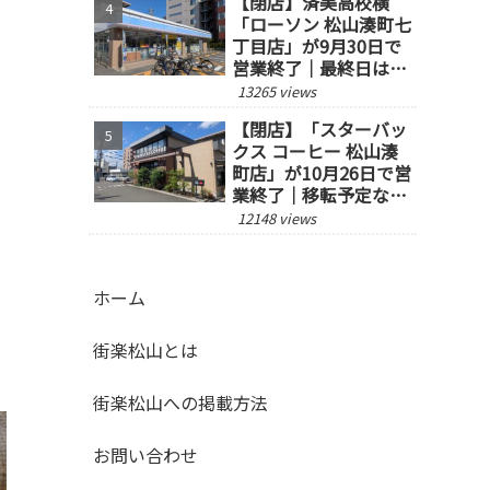
【閉店】済美高校横
「ローソン 松山湊町七
丁目店」が9月30日で
営業終了｜最終日は14
時閉店
13265 views
【閉店】「スターバッ
クス コーヒー 松山湊
町店」が10月26日で営
業終了｜移転予定な
し、跡地の今後にも注
12148 views
目
、
ホーム
街楽松山とは
街楽松山への掲載方法
お問い合わせ