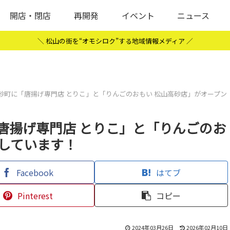
開店・閉店
再開発
イベント
ニュース
＼ 松山の街を“オモシロク”する地域情報メディア ／
砂町に「唐揚げ専門店 とりこ」と「りんごのおもい 松山高砂店」がオープン
唐揚げ専門店 とりこ」と「りんごのお
ンしています！
Facebook
はてブ
Pinterest
コピー
2024年03月26日
2026年02月10日