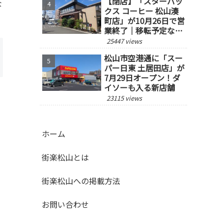
【閉店】「スターバッ
な
クス コーヒー 松山湊
町店」が10月26日で営
業終了｜移転予定な
し、跡地の今後にも注
25447 views
目
松山市空港通に「スー
パー日東 土居田店」が
7月29日オープン！ダ
イソーも入る新店舗
23115 views
ホーム
街楽松山とは
街楽松山への掲載方法
お問い合わせ