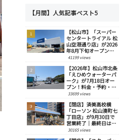
【月間】人気記事ベスト5
【松山市】「スーパー
センタートライアル 松
山空港通り店」が2026
年8月下旬オープン予
定！
41199 views
【2026年】松山市北条
「えひめウォーターパ
ーク」が7月18日オー
プン！料金・予約・営
業時間を紹介
33699 views
【閉店】済美高校横
「ローソン 松山湊町七
丁目店」が9月30日で
営業終了｜最終日は14
時閉店
30165 views