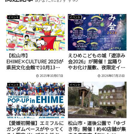
イベント
イベント
【松山市】
えひめこどもの城「遊涼み
EHIME×CULTURE 2025が
会2026」が開催！盆踊り
県民文化会館で10月13日
やお化け屋敷、夜限定イベ
に開催！約100店舗のマル
ントが盛りだくさん
2025年10月07日
2026年07月15日
シェや音楽ライブも！
イベント
イベント
【愛媛初開催】エミフルに
松山市・道後公園で「ゆづ
ガンダムベースがやってく
き市」開催！約40店舗が集