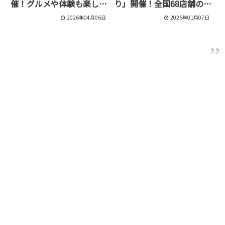
催！グルメや体験も楽しめ
り」開催！全国68店舗の絶
る1日【4/19】
品グルメが集結
2026年04月06日
2026年01月07日