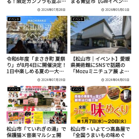
る！限定ガンプラも並ぶ
まる青空市【GWイベン
「THE GUNDAM BASE
ト】
2026年07月28日
2026年05月01日
POP-UP in EHIME」
イベント
イベント
令和6年度「まさき町 夏祭
【松山市｜イベント】愛媛
り」が8月4日に開催決定！
県美術館にSNSで話題の
1日中楽しめる夏の一大イ
「Mozuミニチュア展 よう
ベントです[伊予郡松前町]
こそ、ちいさな世界へ。in
2024年07月19日
2024年04月05日
愛媛」が開催されます！
イベント
イベント
松山市「ていれぎの湯」で
松山市・いよてつ高島屋で
保護猫×音楽マルシェ開
「全国うまいもの味めぐ