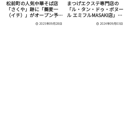
松前町の人気中華そば店
まつげエクステ専門店の
「さくや」跡に「蕎麦一
「ル・タン・ドゥ・ボヌー
（イチ）」がオープン予
ル エミフルMASAKI店」が
定！気になるメニューは？
移転のため閉店していまし
2025年09月28日
2024年09月03日
た！