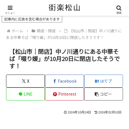
＼ 松山の街を“オモシロク”する地域情報メディア ／
メニュー
検索
記事内に広告を含む場合があります
ホーム
開店・閉店
【松山市｜閉店】中ノ川通りに
ある中華そば「啜り媛」が10月20日に閉店したそうです！
【松山市｜閉店】中ノ川通りにある中華そ
ば「啜り媛」が10月20日に閉店したそうで
す！
X
Facebook
はてブ
LINE
Pinterest
コピー
2024年10月24日
2026年02月10日