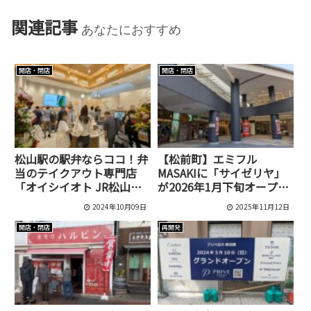
関連記事
あなたにおすすめ
開店・閉店
開店・閉店
松山駅の駅弁ならココ！弁
【松前町】エミフル
当のテイクアウト専門店
MASAKIに「サイゼリヤ」
「オイシイオト JR松山駅
が2026年1月下旬オープ
店」が「だんだん通り」に
ン！【回転寿司跡地】
2024年10月09日
2025年11月12日
オープン！
開店・閉店
再開発