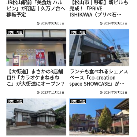
JR松山駅前「美食坊 ハル
【松山市｜移転】新ビルも
ピン」が閉店｜久万ノ台へ
完成！「PRIVE
移転予定
ISHIKAWA（プリベ石
川）」のオープン日が3月
2026年02月03日
2024年02月17日
10日に決まったようです
開店・閉店
開店・閉店
【大街道】まさかの3店舗
ランチも食べれるシェアス
目!?「カラオケまねきね
ペース「co-creation
こ」が大街道にオープン？
space SHOWCASE」がオ
ープンしました！
2023年11月17日
2024年07月28日
開店・閉店
開店・閉店