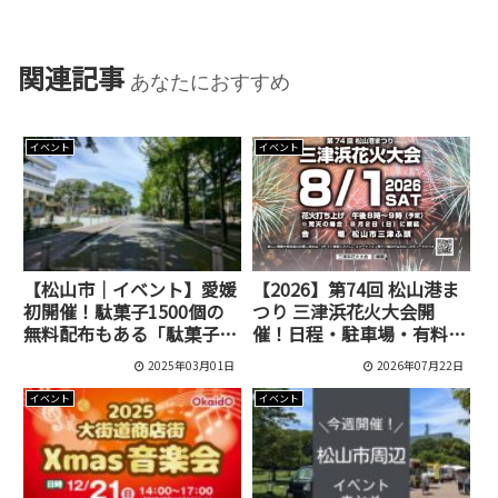
関連記事
あなたにおすすめ
イベント
イベント
【松山市｜イベント】愛媛
【2026】第74回 松山港ま
初開催！駄菓子1500個の
つり 三津浜花火大会開
無料配布もある「駄菓子ま
催！日程・駐車場・有料
つり」が城山公園で開催さ
席・アクセス情報まとめ
2025年03月01日
2026年07月22日
れます
イベント
イベント