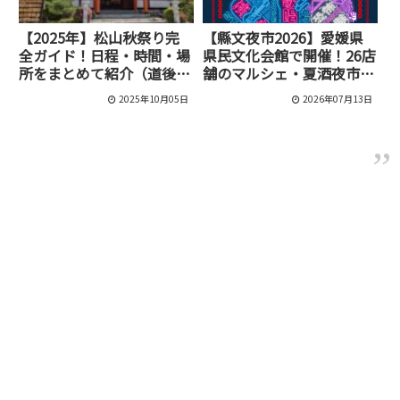
【2025年】松山秋祭り完
【縣文夜市2026】愛媛県
全ガイド！日程・時間・場
県民文化会館で開催！26店
所をまとめて紹介（道後・
舗のマルシェ・夏酒夜市・
古町・三津・勝岡・北条）
怪談ライブも
2025年10月05日
2026年07月13日