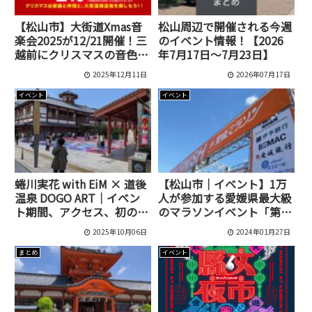
【松山市】大街道Xmas音
松山周辺で開催される今週
楽会2025が12/21開催！三
のイベント情報！【2026
越前にクリスマスの音色が
年7月17日～7月23日】
響く無料ライブ
2025年12月11日
2026年07月17日
イベント
イベント
蜷川実花 with EiM × 道後
【松山市｜イベント】1万
温泉 DOGO ART｜イベン
人が参加する愛媛県最大級
ト期間、アクセス、初の公
のマラソンイベント「第61
式ショップまで完全ガイド
回 愛媛マラソン」が2月11
2025年10月06日
2024年01月27日
日に開催！
まとめ
イベント