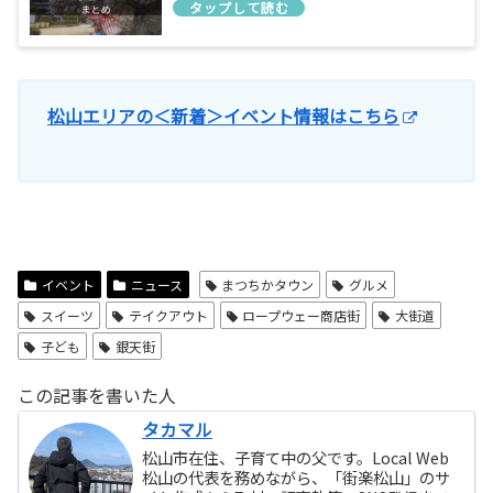
松山エリアの＜新着＞イベント情報はこちら
イベント
ニュース
まつちかタウン
グルメ
スイーツ
テイクアウト
ロープウェー商店街
大街道
子ども
銀天街
この記事を書いた人
タカマル
松山市在住、子育て中の父です。Local Web
松山の代表を務めながら、「街楽松山」のサ